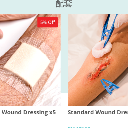
配套
5% Off
 Wound Dressing x5
Standard Wound Dre