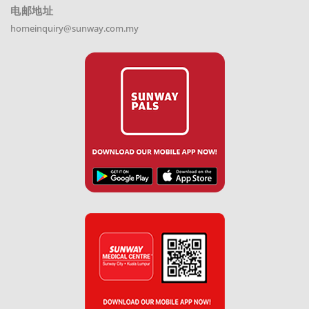
电邮地址
homeinquiry@sunway.com.my