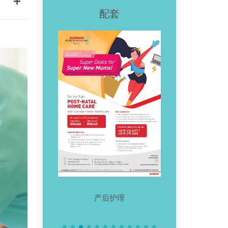
配套
产后护理
居家物理治疗
乐龄珍