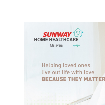
估服务与居家物理治疗
远程医疗会诊
上门检
服务
（C