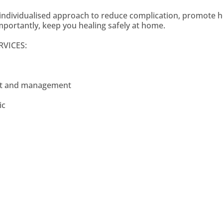
individualised approach to reduce complication, promote h
mportantly, keep you healing safely at home.
VICES:
ent and management
ic