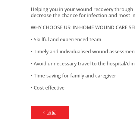
Helping you in your wound recovery through 
decrease the chance for infection and most i
WHY CHOOSE US: IN-HOME WOUND CARE SER
• Skillful and experienced team
• Timely and individualised wound assessm
• Avoid unnecessary travel to the hospital/clin
• Time-saving for family and caregiver
• Cost effective
返回