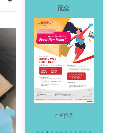
配套
护理
居家物理治疗
乐龄珍爱自