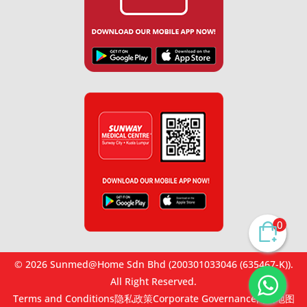
0
© 2026 Sunmed@Home Sdn Bhd (200301033046 (635467-K)).
All Right Reserved.
Terms and Conditions
隐私政策
Corporate Governance
网站地图