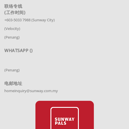
联络专线
(工作时间)
+603-5033 7988 (Sunway City)
(Velocity)
(Penang)
WHATSAPP ()
(Penang)
电邮地址
homeinquiry@sunway.com.my