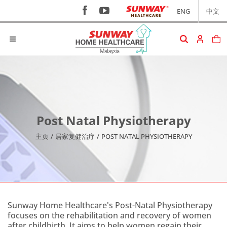
ENG
中文
Post Natal Physiotherapy
主页
/
居家复健治疗
/
POST NATAL PHYSIOTHERAPY
Sunway Home Healthcare's Post-Natal Physiotherapy
focuses on the rehabilitation and recovery of women
after childbirth. It aims to help women regain their